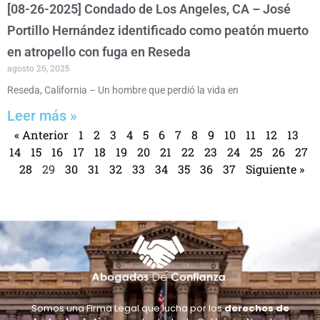
[08-26-2025] Condado de Los Angeles, CA – José
Portillo Hernández identificado como peatón muerto
en atropello con fuga en Reseda
agosto 26, 2025
Reseda, California – Un hombre que perdió la vida en
Leer más »
« Anterior
1
2
3
4
5
6
7
8
9
10
11
12
13
14
15
16
17
18
19
20
21
22
23
24
25
26
27
28
29
30
31
32
33
34
35
36
37
Siguiente »
Somos una Firma Legal que lucha por los
derechos de