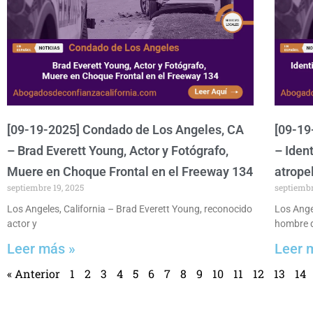
[09-19-2025] Condado de Los Angeles, CA
[09-19
– Brad Everett Young, Actor y Fotógrafo,
– Iden
Muere en Choque Frontal en el Freeway 134
atrope
septiembre 19, 2025
septiembr
Los Angeles, California – Brad Everett Young, reconocido
Los Angel
actor y
hombre 
Leer más »
Leer 
« Anterior
1
2
3
4
5
6
7
8
9
10
11
12
13
14