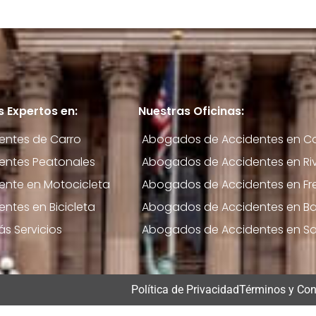
 Expertos en:
Nuestras Oficinas:
entes de Carro
Abogados de Accidentes en Cal
entes Peatonales
Abogados de Accidentes en Riv
ente en Motocicleta
Abogados de Accidentes en Fr
entes en Bicicleta
Abogados de Accidentes en Bak
ás Servicios
Abogados de Accidentes en S
Política de Privacidad
Términos y Con