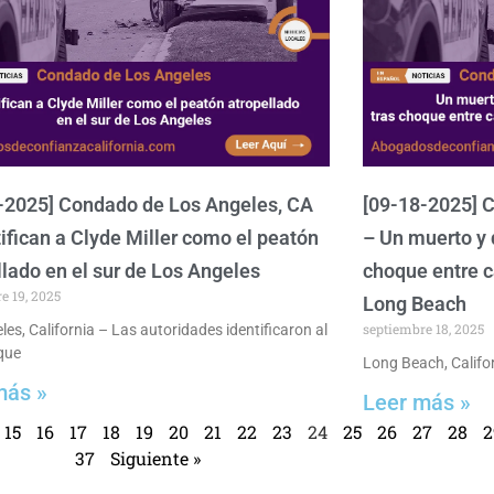
-2025] Condado de Los Angeles, CA
[09-18-2025] 
tifican a Clyde Miller como el peatón
– Un muerto y 
llado en el sur de Los Angeles
choque entre c
e 19, 2025
Long Beach
septiembre 18, 2025
es, California – Las autoridades identificaron al
que
Long Beach, Califor
más »
Leer más »
15
16
17
18
19
20
21
22
23
24
25
26
27
28
2
37
Siguiente »