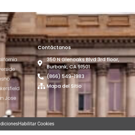
Contáctanos
ifornia
350 N Glenoaks Blvd 3rd floor,
Burbank, CA 91501
erside
(866) 549-1983
esno
Mapa del Sitio
ersfield
an Jose
diciones
Habilitar Cookies