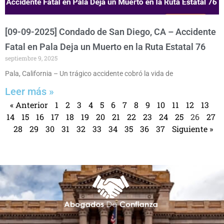
[09-09-2025] Condado de San Diego, CA – Accidente
Fatal en Pala Deja un Muerto en la Ruta Estatal 76
septiembre 9, 2025
Pala, California – Un trágico accidente cobró la vida de
Leer más »
« Anterior
1
2
3
4
5
6
7
8
9
10
11
12
13
14
15
16
17
18
19
20
21
22
23
24
25
26
27
28
29
30
31
32
33
34
35
36
37
Siguiente »