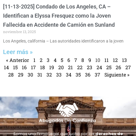
[11-13-2025] Condado de Los Angeles, CA –
Identifican a Elyssa Fresquez como la Joven
Fallecida en Accidente de Camión en Sunland
noviembre 13, 2025
Los Angeles, california – Las autoridades identificaron a la joven
Leer más »
« Anterior
1
2
3
4
5
6
7
8
9
10
11
12
13
14
15
16
17
18
19
20
21
22
23
24
25
26
27
28
29
30
31
32
33
34
35
36
37
Siguiente »
Somos una Firma Legal que lucha por los
derechos de