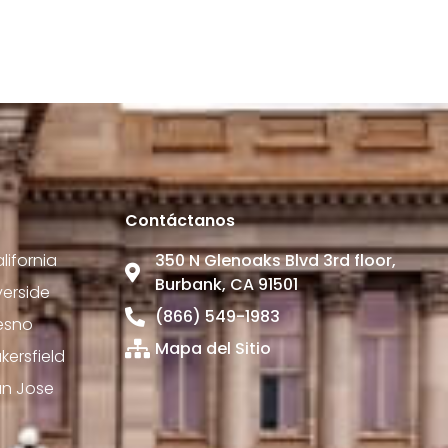
Contáctanos
ifornia
350 N Glenoaks Blvd 3rd floor,
Burbank, CA 91501
erside
(866) 549-1983
esno
Mapa del Sitio
ersfield
an Jose