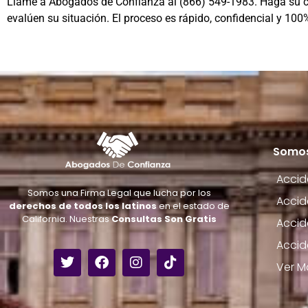
Llame a Abogados de Confianza al
(866) 549-1983
. Haga su 
evalúen su situación. El proceso es rápido, confidencial y 100
Somos
Accid
Somos una Firma Legal que lucha por los
Accid
derechos de todos los latinos
en el estado de
California. Nuestras
Consultas Son Gratis
Accid
Accid
Ver M