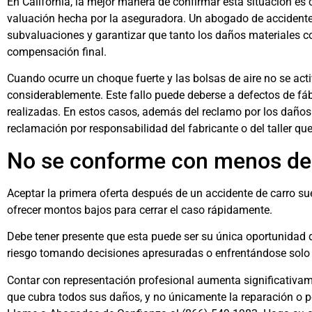
En California, la mejor manera de confirmar esta situación es
valuación hecha por la aseguradora. Un abogado de accidentes
subvaluaciones y garantizar que tanto los daños materiales c
compensación final.
Cuando ocurre un choque fuerte y las bolsas de aire no se act
considerablemente. Este fallo puede deberse a defectos de fá
realizadas. En estos casos, además del reclamo por los daños d
reclamación por responsabilidad del fabricante o del taller que
No se conforme con menos de 
Aceptar la primera oferta después de un accidente de carro sue
ofrecer montos bajos para cerrar el caso rápidamente.
Debe tener presente que esta puede ser su única oportunidad
riesgo tomando decisiones apresuradas o enfrentándose solo 
Contar con representación profesional aumenta significativam
que cubra todos sus daños, y no únicamente la reparación o p