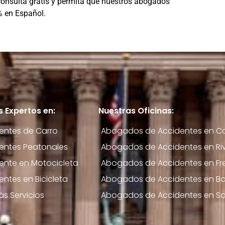
consulta gratis y permita que nuestros abogados
% en Español.
 Expertos en:
Nuestras Oficinas:
entes de Carro
Abogados de Accidentes en Cal
entes Peatonales
Abogados de Accidentes en Riv
ente en Motocicleta
Abogados de Accidentes en Fr
entes en Bicicleta
Abogados de Accidentes en Bak
ás Servicios
Abogados de Accidentes en S