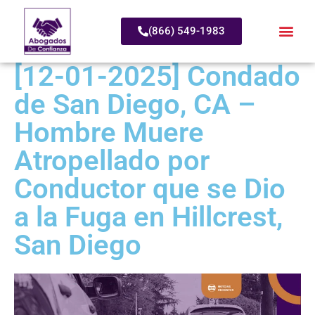
(866) 549-1983
[12-01-2025] Condado
de San Diego, CA –
Hombre Muere
Atropellado por
Conductor que se Dio
a la Fuga en Hillcrest,
San Diego