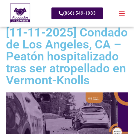
(866) 549-1983
[11-11-2025] Condado
de Los Angeles, CA –
Peatón hospitalizado
tras ser atropellado en
Vermont-Knolls