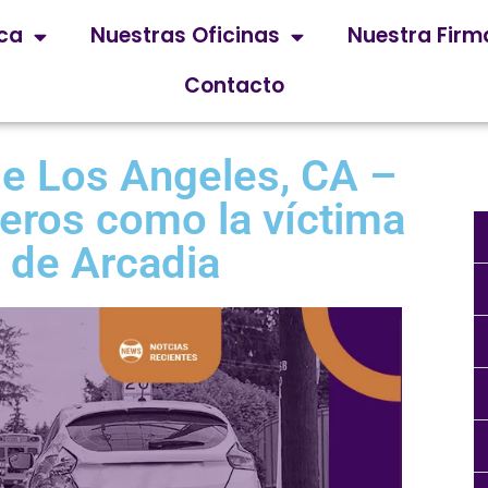
ica
Nuestras Oficinas
Nuestra Firm
Contacto
e Los Angeles, CA –
eros como la víctima
a de Arcadia