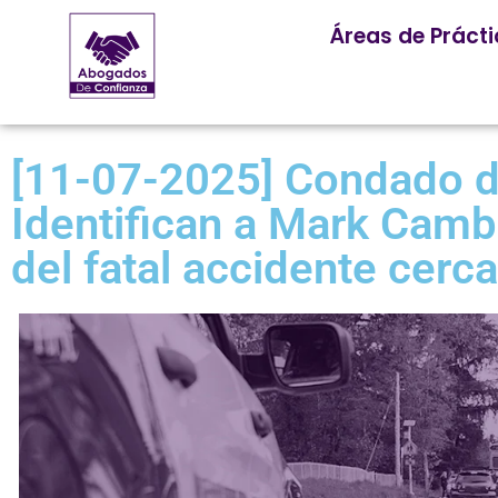
Áreas de Práct
[11-07-2025] Condado d
Identifican a Mark Camb
del fatal accidente cerc