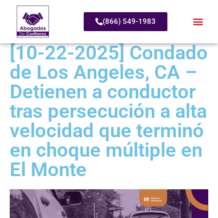
(866) 549-1983
[10-22-2025] Condado
de Los Angeles, CA –
Detienen a conductor
tras persecución a alta
velocidad que terminó
en choque múltiple en
El Monte