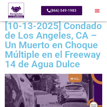
(866) 549-1983
[10-13-2025] Condado
de Los Angeles, CA –
Un Muerto en Choque
Múltiple en el Freeway
14 de Agua Dulce