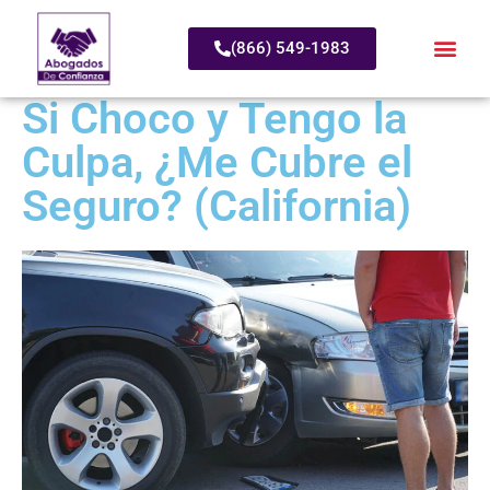
(866) 549-1983
Si Choco y Tengo la
Culpa, ¿Me Cubre el
Seguro? (California)