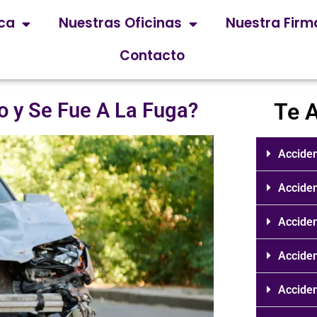
ica
Nuestras Oficinas
Nuestra Firm
Contacto
o y Se Fue A La Fuga?
Te 
Acciden
Acciden
Acciden
Acciden
Acciden