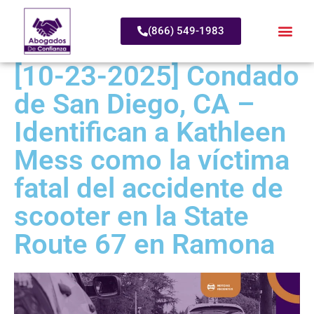
(866) 549-1983
[10-23-2025] Condado
de San Diego, CA –
Identifican a Kathleen
Mess como la víctima
fatal del accidente de
scooter en la State
Route 67 en Ramona