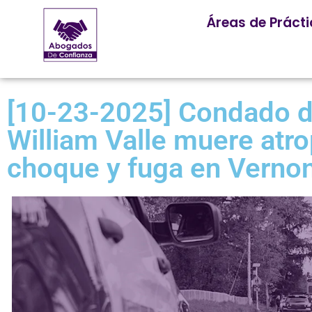
Áreas de Práct
[10-23-2025] Condado d
William Valle muere atr
choque y fuga en Verno