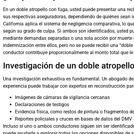
En un doble atropello con fuga, usted puede presentar una re
sus respectivas aseguradoras, dependiendo de quiénes sean id
California aplica el sistema de negligencia comparativa, lo q
según su grado de culpa. Si ambos son identificados, uste
mediante demandas separadas o una sola acción por muerte in
indemnización entre ellos, pero no se puede recibir una “dob
conductor contribuye proporcionalmente al monto total que le
Investigación de un doble atropell
Una investigación exhaustiva es fundamental. Un
abogado de a
experiencia puede trabajar con expertos en reconstrucción par
Imágenes de cámaras de vigilancia cercanas
Declaraciones de testigos
Evidencia física, como restos de pintura o fragmentos de
Reportes policiales y cruces en bases de datos del DMV
Incluso si uno o ambos conductores siguen sin ser identificad
puede ayudarle a explorar todas las opciones disponibles de