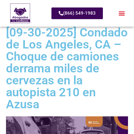
(866) 549-1983
[09-30-2025] Condado
de Los Angeles, CA –
Choque de camiones
derrama miles de
cervezas en la
autopista 210 en
Azusa