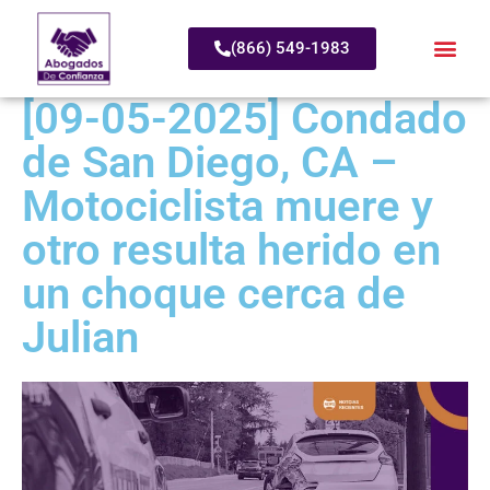
(866) 549-1983
[09-05-2025] Condado
de San Diego, CA –
Motociclista muere y
otro resulta herido en
un choque cerca de
Julian