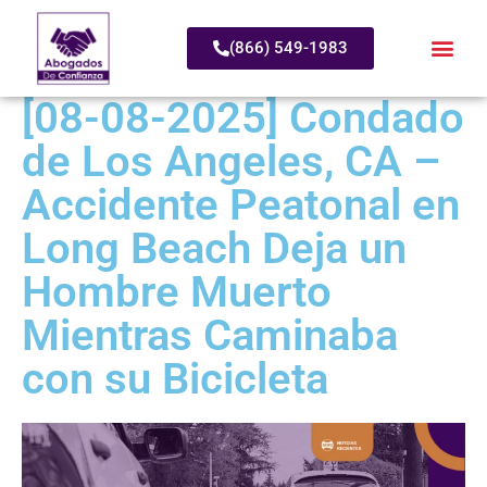
(866) 549-1983
[08-08-2025] Condado
de Los Angeles, CA –
Accidente Peatonal en
Long Beach Deja un
Hombre Muerto
Mientras Caminaba
con su Bicicleta