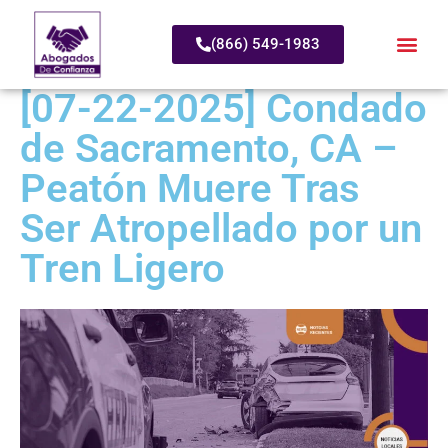
(866) 549-1983
[07-22-2025] Condado
de Sacramento, CA –
Peatón Muere Tras
Ser Atropellado por un
Tren Ligero